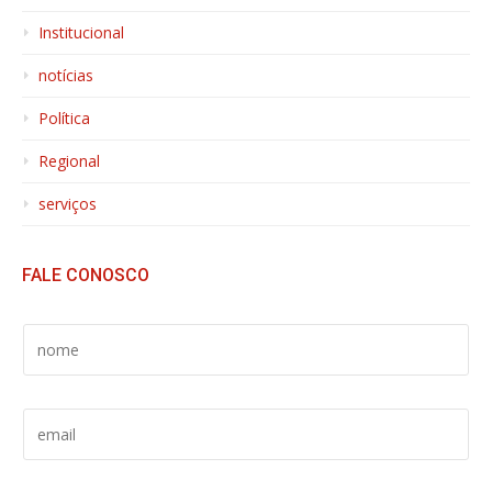
Institucional
notícias
Política
Regional
serviços
FALE CONOSCO
S
E
U
N
S
O
E
M
U
E
E