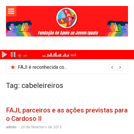
Pular
para
o
conteúdo
FAJI é reconhecida como Ponto de Cultura pelo Ministério da Cultura
Tag:
cabeleireiros
FAJI, parceiros e as ações previstas para
o Cardoso II
admin
20 de fevereiro de 2013