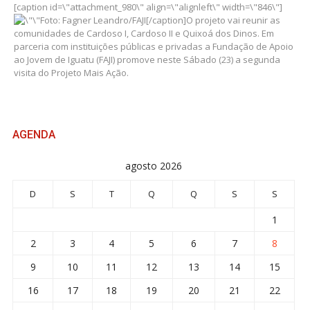
[caption id=\"attachment_980\" align=\"alignleft\" width=\"846\"]
Foto: Fagner Leandro/FAJI[/caption]O projeto vai reunir as
comunidades de Cardoso I, Cardoso II e Quixoá dos Dinos. Em
parceria com instituições públicas e privadas a Fundação de Apoio
ao Jovem de Iguatu (FAJI) promove neste Sábado (23) a segunda
visita do Projeto Mais Ação.
AGENDA
agosto 2026
D
S
T
Q
Q
S
S
1
2
3
4
5
6
7
8
9
10
11
12
13
14
15
16
17
18
19
20
21
22