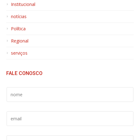
Institucional
notícias
Política
Regional
serviços
FALE CONOSCO
S
E
U
N
S
O
E
M
U
E
E
*
E