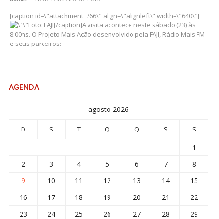
[caption id=\"attachment_766\" align=\"alignleft\" width=\"640\"]
Foto: FAJI[/caption]A visita acontece neste sábado (23) às
8:00hs. O Projeto Mais Ação desenvolvido pela FAJI, Rádio Mais FM
e seus parceiros:
AGENDA
agosto 2026
D
S
T
Q
Q
S
S
1
2
3
4
5
6
7
8
9
10
11
12
13
14
15
16
17
18
19
20
21
22
23
24
25
26
27
28
29