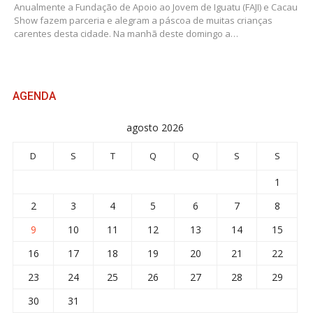
Anualmente a Fundação de Apoio ao Jovem de Iguatu (FAJI) e Cacau
Show fazem parceria e alegram a páscoa de muitas crianças
carentes desta cidade. Na manhã deste domingo a…
AGENDA
agosto 2026
D
S
T
Q
Q
S
S
1
2
3
4
5
6
7
8
9
10
11
12
13
14
15
16
17
18
19
20
21
22
23
24
25
26
27
28
29
30
31