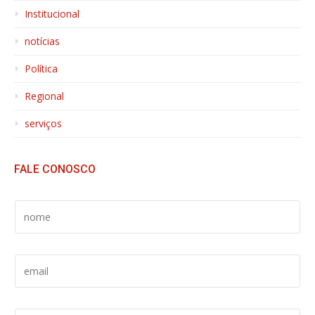
Institucional
notícias
Política
Regional
serviços
FALE CONOSCO
S
E
U
N
S
O
E
M
U
E
E
*