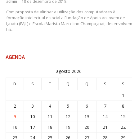
admin
18 de dezembro de 2018
Com proposta de alinhar a utilização dos computadores à
formação intelectual e social a Fundação de Apoio ao Jovem de
Iguatu (FAJI ) e Escola Marista Marcelino Champagnat, desenvolvem
há…
AGENDA
agosto 2026
D
S
T
Q
Q
S
S
1
2
3
4
5
6
7
8
9
10
11
12
13
14
15
16
17
18
19
20
21
22
23
24
25
26
27
28
29