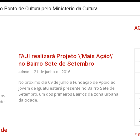
 Ponto de Cultura pelo Ministério da Cultura
A
FAJI realizará Projeto \’Mais Ação\’
no Bairro Sete de Setembro
admin
21 de junho de 2016
No próximo dia 09 de Julho a Fundação de Apoio ao
Jovem de Iguatu estará presente no Bairro Sete de
Setembro, um dos primeiros Bairros da zona urbana
vos
da cidade…
 de
ede
« 