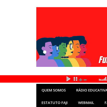
Pular
para
o
conteúdo
QUEM SOMOS
RÁDIO EDUCATIVA
ESTATUTO FAJI
WEBMAIL
F