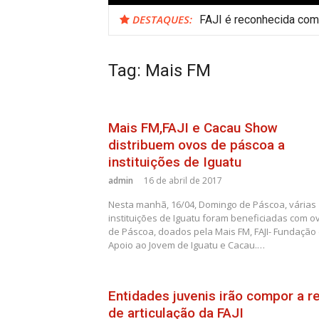
DESTAQUES:
FAJI é reconhecida como
Tag:
Mais FM
Mais FM,FAJI e Cacau Show
distribuem ovos de páscoa a
instituições de Iguatu
admin
16 de abril de 2017
Nesta manhã, 16/04, Domingo de Páscoa, várias
instituições de Iguatu foram beneficiadas com o
de Páscoa, doados pela Mais FM, FAJI- Fundação
Apoio ao Jovem de Iguatu e Cacau.…
Entidades juvenis irão compor a r
de articulação da FAJI