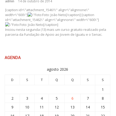
admin
14 de outubro de 2014
[caption id=\"attachment_15461\" align=\"alignnone\"
width=\"600\"]
Foto: João Neto[/caption] [caption
id=\"attachment_15462\" align=\"alignnone\" width=\"600\"]
Foto: João Neto[/caption]
Iniciou nesta segunda (13) mais um curso gratuito realizado pela
parceria da Fundação de Apoio ao Jovem de Iguatu e o Senac.
AGENDA
agosto 2026
D
S
T
Q
Q
S
S
1
2
3
4
5
6
7
8
9
10
11
12
13
14
15
16
17
18
19
20
21
22