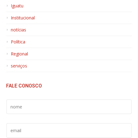
Iguatu
Institucional
notícias
Política
Regional
serviços
FALE CONOSCO
S
E
U
N
S
O
E
M