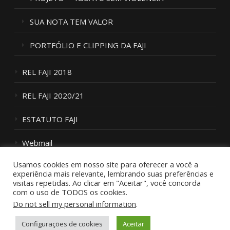
SUA NOTA TEM VALOR
PORTFÓLIO E CLIPPING DA FAJI
REL FAJI 2018
REL FAJI 2020/21
ESTATUTO FAJI
Webmail
Usamos cookies em nosso site para oferecer a você a
Fale Conosco
experiência mais relevante, lembrando suas preferências e
visitas repetidas. Ao clicar em "Aceitar", você concorda
com o uso de TODOS os cookies.
Do not sell my personal information
.
Configurações de cookies
Aceitar