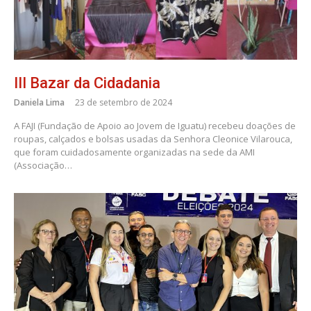
III Bazar da Cidadania
Daniela Lima
23 de setembro de 2024
A FAJI (Fundação de Apoio ao Jovem de Iguatu) recebeu doações de
roupas, calçados e bolsas usadas da Senhora Cleonice Vilarouca,
que foram cuidadosamente organizadas na sede da AMI
(Associação…