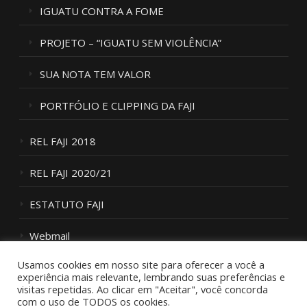
IGUATU CONTRA A FOME
PROJETO – “IGUATU SEM VIOLÊNCIA”
SUA NOTA TEM VALOR
PORTFÓLIO E CLIPPING DA FAJI
REL FAJI 2018
REL FAJI 2020/21
ESTATUTO FAJI
Webmail
Usamos cookies em nosso site para oferecer a você a
Fale Conosco
experiência mais relevante, lembrando suas preferências e
visitas repetidas. Ao clicar em "Aceitar", você concorda
com o uso de TODOS os cookies.