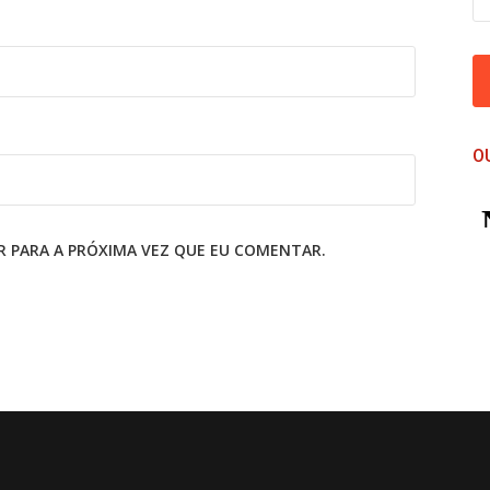
*
S
U
A
M
E
N
S
O
A
G
E
M
 PARA A PRÓXIMA VEZ QUE EU COMENTAR.
*