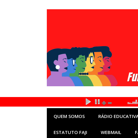
Pular
para
o
conteúdo
QUEM SOMOS
RÁDIO EDUCATIVA
ESTATUTO FAJI
WEBMAIL
F