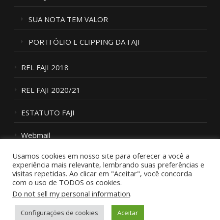
SUA NOTA TEM VALOR
PORTFÓLIO E CLIPPING DA FAJI
REL FAJI 2018
REL FAJI 2020/21
ESTATUTO FAJI
Webmail
Usamos cookies em nosso site para oferecer a você a
Fale Conosco
experiência mais relevante, lembrando suas preferências e
visitas repetidas. Ao clicar em "Aceitar", você concorda
com o uso de TODOS os cookies.
Do not sell my personal information
.
Configurações de cookies
Aceitar