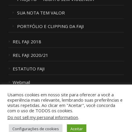
SUA NOTA TEM VALOR
PORTFÓLIO E CLIPPING DA FAJI
REL FAJI 2018
REL FAJI 2020/21
ESTATUTO FAJI
Webmail
Usamos cookies em nosso site para oferecer a você a
Fale Conosco
experiência mais relevante, lembrando suas preferências e
visitas repetidas. Ao clicar em "Aceitar", você concorda
com o uso de TODOS os cookies.
Do not sell my personal information
.
Configurações de cookies
Aceitar