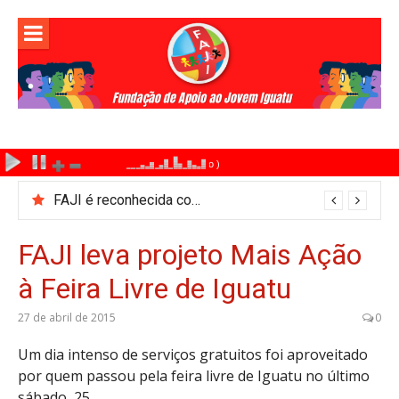
Pular
para
o
conteúdo
FAJI é reconhecida como Ponto de Cultura pelo Ministério da Cultura
FAJI leva projeto Mais Ação
à Feira Livre de Iguatu
27 de abril de 2015
0
Um dia intenso de serviços gratuitos foi aproveitado
por quem passou pela feira livre de Iguatu no último
sábado, 25.