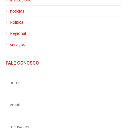
notícias
Política
Regional
serviços
FALE CONOSCO
S
E
U
N
S
O
E
M
U
E
E
*
E
M