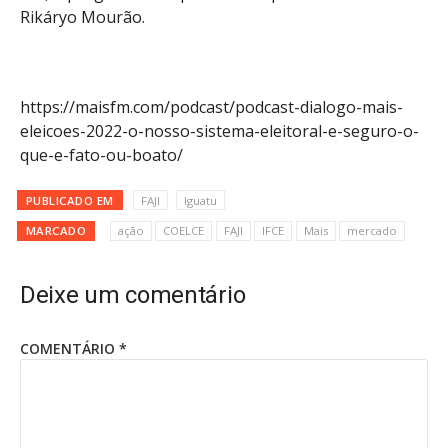
Rikáryo Mourão.
https://maisfm.com/podcast/podcast-dialogo-mais-
eleicoes-2022-o-nosso-sistema-eleitoral-e-seguro-o-
que-e-fato-ou-boato/
PUBLICADO EM
FAJI
Iguatu
MARCADO
ação
COELCE
FAJI
IFCE
Mais
mercado
Deixe um comentário
COMENTÁRIO
*