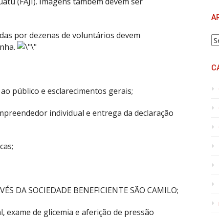
uatu (FAJI). Imagens também devem ser
A
adas por dezenas de voluntários devem
A
inha.
C
 público e esclarecimentos gerais;
preendedor individual e entrega da declaração
cas;
VÉS DA SOCIEDADE BENEFICIENTE SÃO CAMILO;
al, exame de glicemia e aferição de pressão