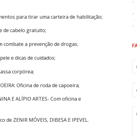
os para tirar uma carteira de habilitação;
e de cabelo gratuito;
 combate a prevenção de drogas;
F
le e dicas de cuidados;
S
E
ssa corpórea;
U
N
RA: Oficina de roda de capoeira;
S
O
E
M
A E ALÍPIO ARTES- Com oficina e
U
E
E
*
E
M
N
A
tico de ZENIR MÓVEIS, DIBESA E IPEVEL.
V
I
I
L
E