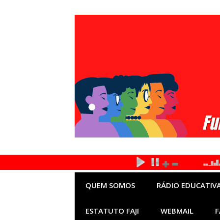
Pular
para
o
conteúdo
QUEM SOMOS
RÁDIO EDUCATIVA
ESTATUTO FAJI
WEBMAIL
F