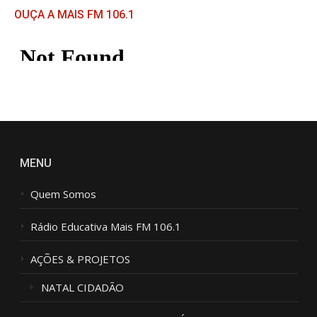
N
OUÇA A MAIS FM 106.1
S
A
G
E
M
*
MENU
Quem Somos
Rádio Educativa Mais FM 106.1
AÇÕES & PROJETOS
NATAL CIDADÃO