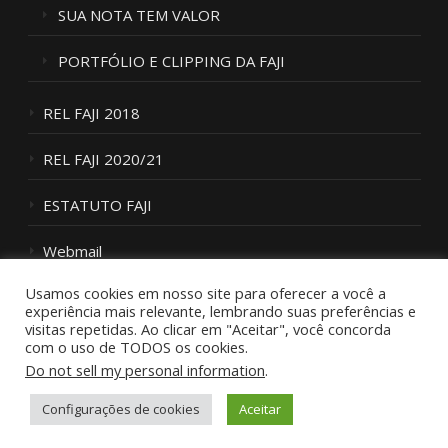
SUA NOTA TEM VALOR
PORTFÓLIO E CLIPPING DA FAJI
REL FAJI 2018
REL FAJI 2020/21
ESTATUTO FAJI
Webmail
Usamos cookies em nosso site para oferecer a você a
Fale Conosco
experiência mais relevante, lembrando suas preferências e
visitas repetidas. Ao clicar em "Aceitar", você concorda
com o uso de TODOS os cookies.
Do not sell my personal information
.
Configurações de cookies
Aceitar
Copyright © 2026 FAJI
–
Tema Glob por
FameThemes