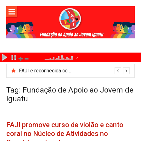
Pular
para
o
conteúdo
FAJI é reconhecida como Ponto de Cultura pelo Ministério da Cultura
Tag:
Fundação de Apoio ao Jovem de
Iguatu
FAJI promove curso de violão e canto
coral no Núcleo de Atividades no