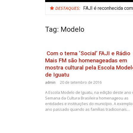
DESTAQUES:
FAJI é reconhecida como
Tag:
Modelo
Com o tema ‘Social’ FAJI e Rádio
Mais FM são homenageadas em
mostra cultural pela Escola Model
de Iguatu
admin
20 de setembro de 2016
A Escola Modelo de Iguatu, na edição deste ano
Semana da Cultura Brasileira homenageou as
entidades e instituições do município. A exemplo
ano passado quando as famílias tradicionais…