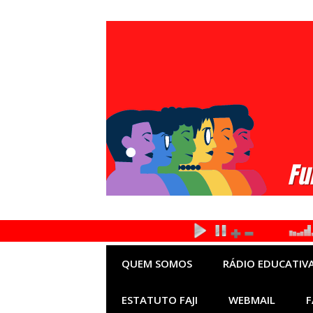
Pular
para
o
conteúdo
QUEM SOMOS
RÁDIO EDUCATIVA
ESTATUTO FAJI
WEBMAIL
F